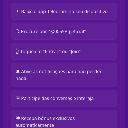
📱 Baixe o app Telegram no seu dispositivo
🔍 Procure por "@0055PgOficial"
👆 Toque em "Entrar" ou "Join"
🔔 Ative as notificações para não perder
nada
💬 Participe das conversas e interaja
🎁 Receba bônus exclusivos
automaticamente