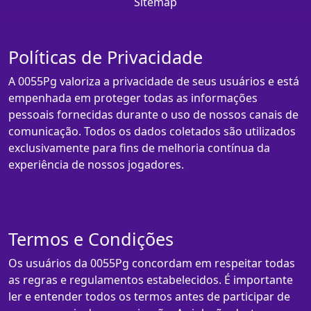
Sitemap
Políticas de Privacidade
A 0055Pg valoriza a privacidade de seus usuários e está
empenhada em proteger todas as informações
pessoais fornecidas durante o uso de nossos canais de
comunicação. Todos os dados coletados são utilizados
exclusivamente para fins de melhoria contínua da
experiência de nossos jogadores.
Termos e Condições
Os usuários da 0055Pg concordam em respeitar todas
as regras e regulamentos estabelecidos. É importante
ler e entender todos os termos antes de participar de