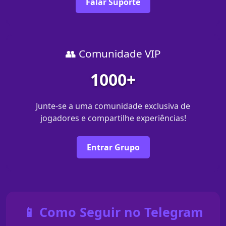
Falar Suporte
👥 Comunidade VIP
1000+
Junte-se a uma comunidade exclusiva de
jogadores e compartilhe experiências!
Entrar Grupo
📱 Como Seguir no Telegram