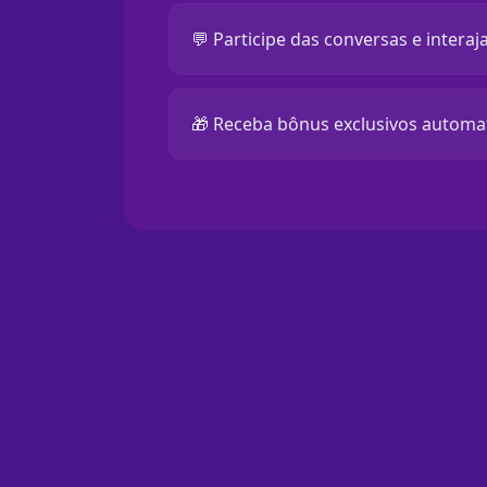
💬 Participe das conversas e interaj
🎁 Receba bônus exclusivos autom