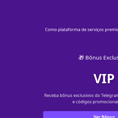
Como plataforma de serviços premium
🎁 Bônus Exclu
VIP
Receba bônus exclusivos do Telegra
e códigos promocionai
Ver Bônus