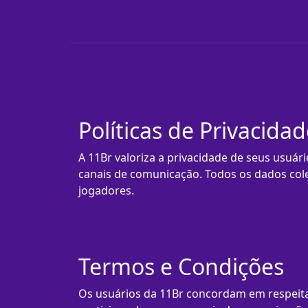
Políticas de Privacida
A 11Br valoriza a privacidade de seus usuá
canais de comunicação. Todos os dados cole
jogadores.
Termos e Condições
Os usuários da 11Br concordam em respeitar