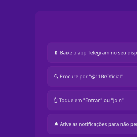
📱 Baixe o app Telegram no seu disp
🔍 Procure por "@11BrOficial"
👆 Toque em "Entrar" ou "Join"
🔔 Ative as notificações para não p