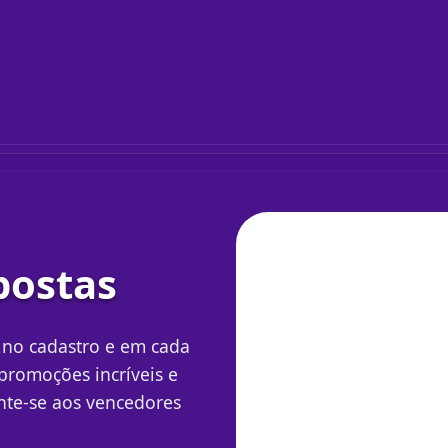
postas
 no cadastro e em cada
promoções incríveis e
unte-se aos vencedores