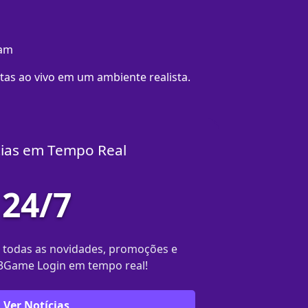
ram
tas ao vivo em um ambiente realista.
cias em Tempo Real
24/7
e todas as novidades, promoções e
3Game Login em tempo real!
Ver Notícias