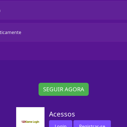
a
aticamente
SEGUIR AGORA
Acessos
Login
Registrar-se