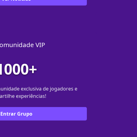
Comunidade VIP
1000+
unidade exclusiva de jogadores e
rtilhe experiências!
Entrar Grupo