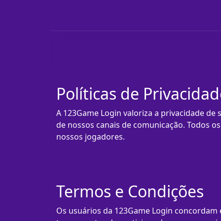
Políticas de Privacida
A 123Game Login valoriza a privacidade de
de nossos canais de comunicação. Todos os 
nossos jogadores.
Termos e Condições
Os usuários da 123Game Login concordam em