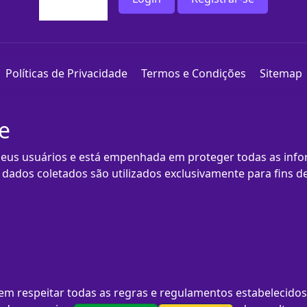
Políticas de Privacidade
Termos e Condições
Sitemap
de
 seus usuários e está empenhada em proteger todas as inf
dados coletados são utilizados exclusivamente para fins d
 respeitar todas as regras e regulamentos estabelecidos.