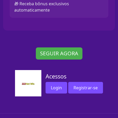
🎁 Receba bônus exclusivos
automaticamente
SEGUIR AGORA
Acessos
Login
Registrar-se