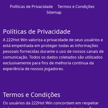
Políticas de Privacidade
Termos e Condições
Sitemap
Políticas de Privacidade
A 222Hot Win valoriza a privacidade de seus usuários e
está empenhada em proteger todas as informações
pessoais fornecidas durante o uso de nossos canais de
comunicação. Todos os dados coletados são utilizados
exclusivamente para fins de melhoria contínua da
experiência de nossos jogadores.
Termos e Condições
Os usuários da 222Hot Win concordam em respeitar