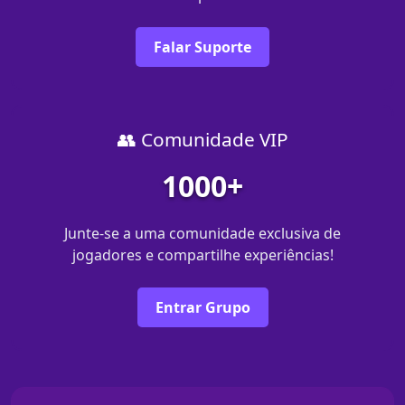
Falar Suporte
👥 Comunidade VIP
1000+
Junte-se a uma comunidade exclusiva de
jogadores e compartilhe experiências!
Entrar Grupo