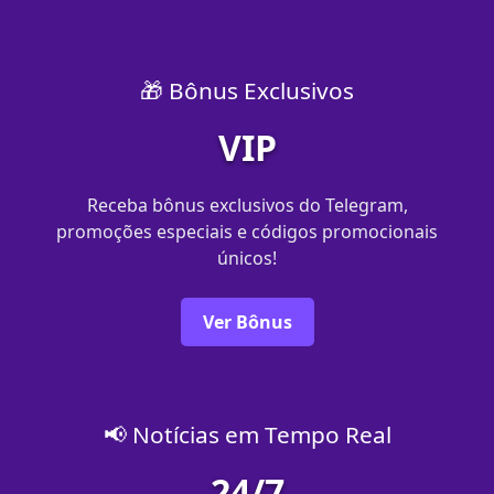
🎁 Bônus Exclusivos
VIP
Receba bônus exclusivos do Telegram,
promoções especiais e códigos promocionais
únicos!
Ver Bônus
📢 Notícias em Tempo Real
24/7