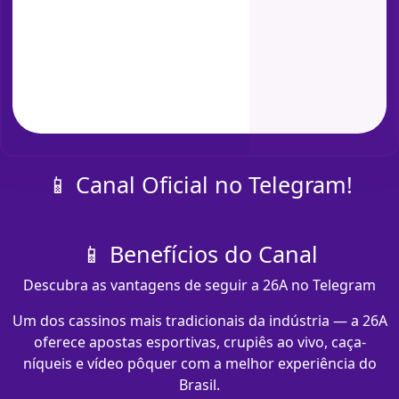
📱 Canal Oficial no Telegram!
📱 Benefícios do Canal
Descubra as vantagens de seguir a 26A no Telegram
Um dos cassinos mais tradicionais da indústria — a 26A
oferece apostas esportivas, crupiês ao vivo, caça-
níqueis e vídeo pôquer com a melhor experiência do
Brasil.