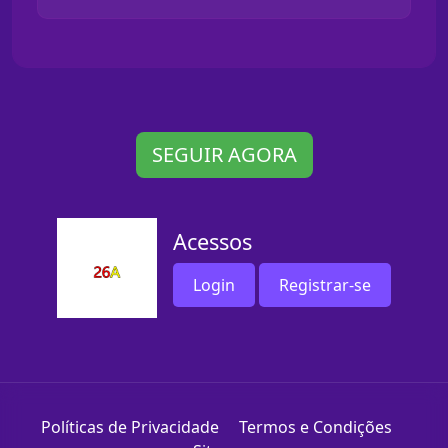
SEGUIR AGORA
Acessos
Login
Registrar-se
Políticas de Privacidade
Termos e Condições