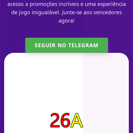
acesso a promoções incríveis e uma experiência
de jogo inigualável. Junte-se aos vencedores
agora!
SEGUIR NO TELEGRAM