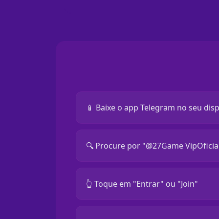
📱 Baixe o app Telegram no seu disp
🔍 Procure por "@27Game VipOficia
👆 Toque em "Entrar" ou "Join"