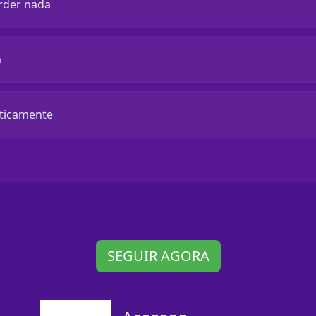
erder nada
a
aticamente
SEGUIR AGORA