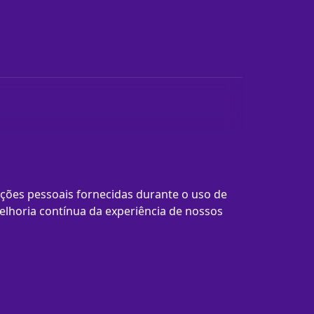
ções pessoais fornecidas durante o uso de
elhoria contínua da experiência de nossos