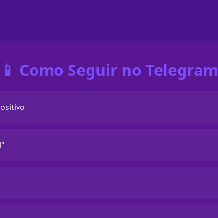
📱 Como Seguir no Telegram
ositivo
l"