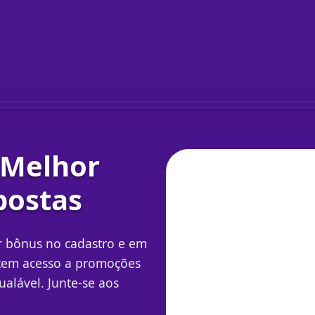
 Melhor
postas
r bônus no cadastro e em
 tem acesso a promoções
ualável. Junte-se aos