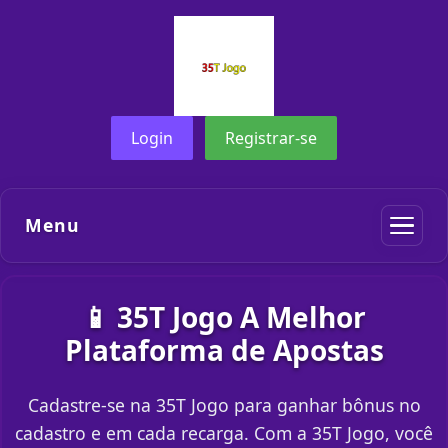
Login
Registrar-se
Menu
📱 35T Jogo A Melhor
Plataforma de Apostas
Cadastre-se na 35T Jogo para ganhar bônus no
cadastro e em cada recarga. Com a 35T Jogo, você