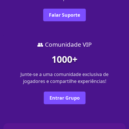
Falar Suporte
👥 Comunidade VIP
1000+
Junte-se a uma comunidade exclusiva de
jogadores e compartilhe experiências!
Entrar Grupo