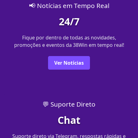
📢 Notícias em Tempo Real
24/7
Fique por dentro de todas as novidades,
promoções e eventos da 38Win em tempo real!
Ver Notícias
💬 Suporte Direto
Chat
Suporte direto via Telegram, respostas rápidas e