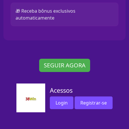
🎁 Receba bônus exclusivos
automaticamente
SEGUIR AGORA
Acessos
Login
Registrar-se