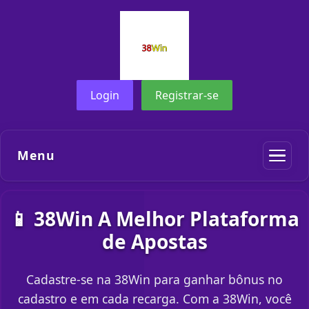
Login
Registrar-se
Menu
📱 38Win A Melhor Plataforma
de Apostas
Cadastre-se na 38Win para ganhar bônus no
cadastro e em cada recarga. Com a 38Win, você