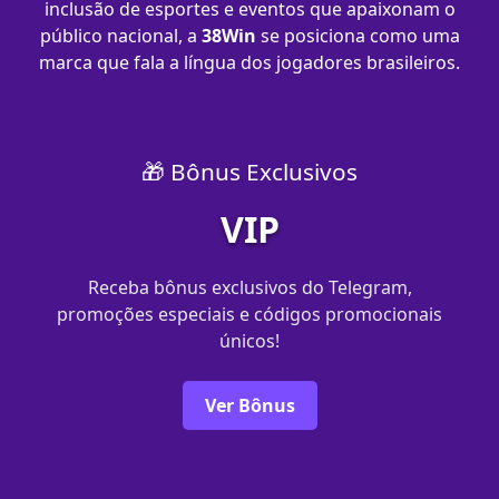
inclusão de esportes e eventos que apaixonam o
público nacional, a
38Win
se posiciona como uma
marca que fala a língua dos jogadores brasileiros.
🎁 Bônus Exclusivos
VIP
Receba bônus exclusivos do Telegram,
promoções especiais e códigos promocionais
únicos!
Ver Bônus