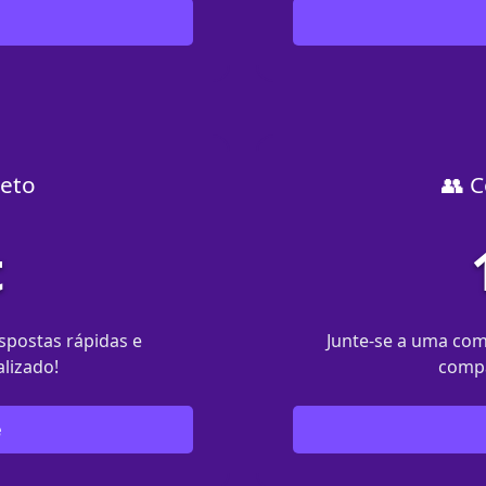
reto
👥 
t
espostas rápidas e
Junte-se a uma com
lizado!
compa
e