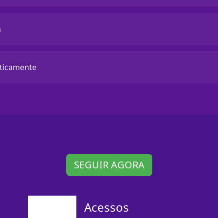
a
aticamente
SEGUIR AGORA
Acessos