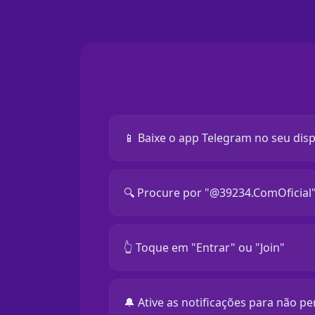
📱 Baixe o app Telegram no seu disp
🔍 Procure por "@39234.ComOficial
👆 Toque em "Entrar" ou "Join"
🔔 Ative as notificações para não p