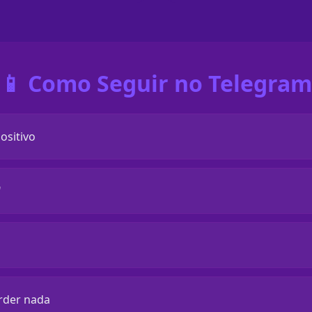
📱 Como Seguir no Telegram
ositivo
"
erder nada