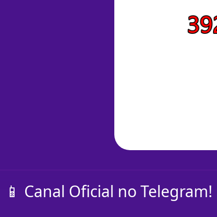
📱 Canal Oficial no Telegram!