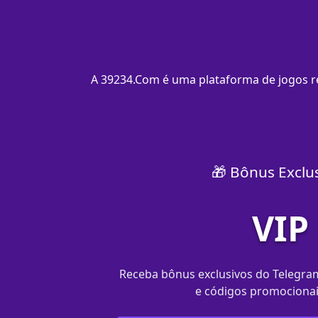
A 39234.Com é uma plataforma de jogos re
🎁 Bônus Exclu
VIP
Receba bônus exclusivos do Telegra
e códigos promocionai