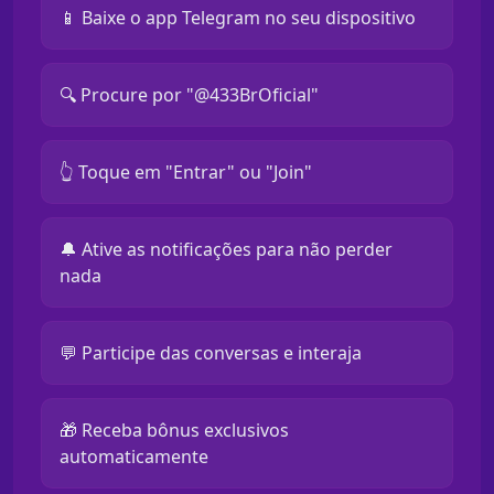
📱 Baixe o app Telegram no seu dispositivo
🔍 Procure por "@433BrOficial"
👆 Toque em "Entrar" ou "Join"
🔔 Ative as notificações para não perder
nada
💬 Participe das conversas e interaja
🎁 Receba bônus exclusivos
automaticamente