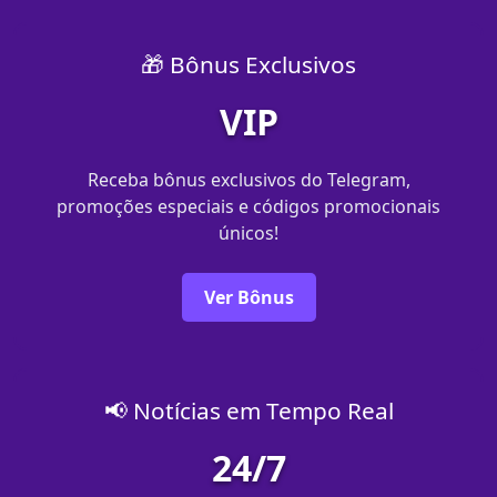
🎁 Bônus Exclusivos
VIP
Receba bônus exclusivos do Telegram,
promoções especiais e códigos promocionais
únicos!
Ver Bônus
📢 Notícias em Tempo Real
24/7