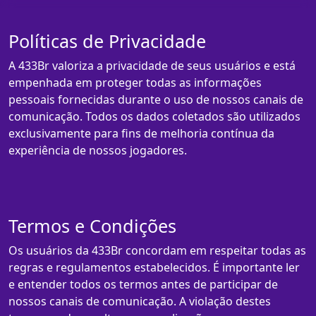
Políticas de Privacidade
A 433Br valoriza a privacidade de seus usuários e está
empenhada em proteger todas as informações
pessoais fornecidas durante o uso de nossos canais de
comunicação. Todos os dados coletados são utilizados
exclusivamente para fins de melhoria contínua da
experiência de nossos jogadores.
Termos e Condições
Os usuários da 433Br concordam em respeitar todas as
regras e regulamentos estabelecidos. É importante ler
e entender todos os termos antes de participar de
nossos canais de comunicação. A violação destes