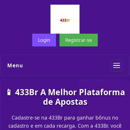
Login
Registrar-se
Menu
📱 433Br A Melhor Plataforma
de Apostas
Cadastre-se na 433Br para ganhar bônus no
cadastro e em cada recarga. Com a 433Br, você