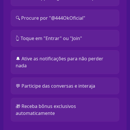
🔍 Procure por "@444OkOficial"
👆 Toque em "Entrar" ou "Join"
🔔 Ative as notificações para não perder
nada
💬 Participe das conversas e interaja
🎁 Receba bônus exclusivos
automaticamente