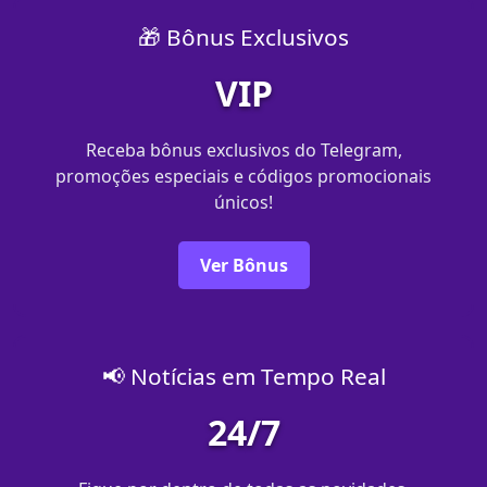
🎁 Bônus Exclusivos
VIP
Receba bônus exclusivos do Telegram,
promoções especiais e códigos promocionais
únicos!
Ver Bônus
📢 Notícias em Tempo Real
24/7