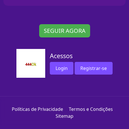
SEGUIR AGORA
Acessos
Login
Registrar-se
Políticas de Privacidade
Termos e Condições
Sitemap