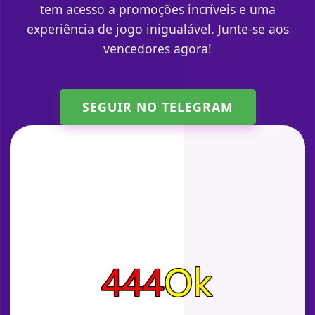
tem acesso a promoções incríveis e uma
experiência de jogo inigualável. Junte-se aos
vencedores agora!
SEGUIR NO TELEGRAM