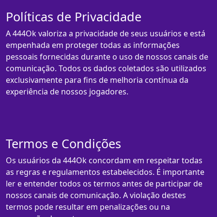
Políticas de Privacidade
A 444Ok valoriza a privacidade de seus usuários e está
empenhada em proteger todas as informações
pessoais fornecidas durante o uso de nossos canais de
comunicação. Todos os dados coletados são utilizados
exclusivamente para fins de melhoria contínua da
experiência de nossos jogadores.
Termos e Condições
Os usuários da 444Ok concordam em respeitar todas
as regras e regulamentos estabelecidos. É importante
ler e entender todos os termos antes de participar de
nossos canais de comunicação. A violação destes
termos pode resultar em penalizações ou na