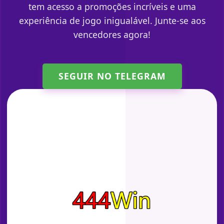
tem acesso a promoções incríveis e uma
experiência de jogo inigualável. Junte-se aos
vencedores agora!
SEGUIR NO TELEGRAM