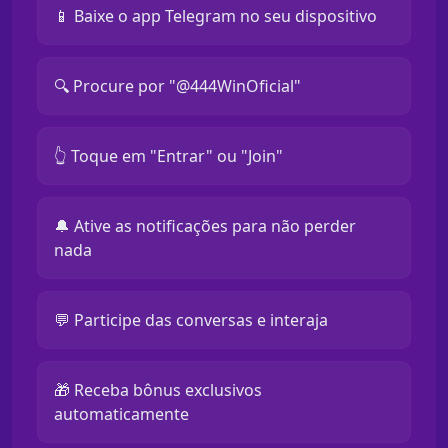
📱 Baixe o app Telegram no seu dispositivo
🔍 Procure por "@444WinOficial"
👆 Toque em "Entrar" ou "Join"
🔔 Ative as notificações para não perder
nada
💬 Participe das conversas e interaja
🎁 Receba bônus exclusivos
automaticamente