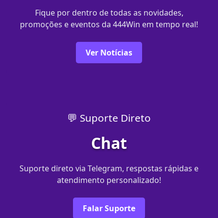
Fique por dentro de todas as novidades,
promoções e eventos da 444Win em tempo real!
Ver Notícias
💬 Suporte Direto
Chat
Suporte direto via Telegram, respostas rápidas e
atendimento personalizado!
Falar Suporte