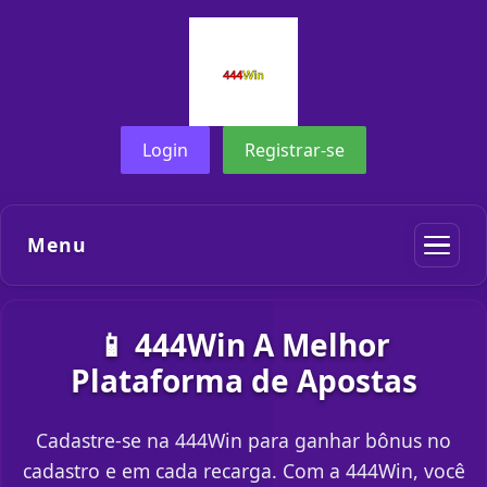
Login
Registrar-se
Menu
📱 444Win A Melhor
Plataforma de Apostas
Cadastre-se na 444Win para ganhar bônus no
cadastro e em cada recarga. Com a 444Win, você