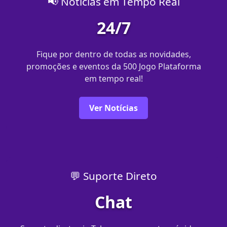
📢 Notícias em Tempo Real
24/7
Fique por dentro de todas as novidades,
promoções e eventos da 500 Jogo Plataforma
em tempo real!
Ver Notícias
💬 Suporte Direto
Chat