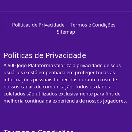
Políticas de Privacidade
Termos e Condições
Sitemap
Políticas de Privacidade
A 500 Jogo Plataforma valoriza a privacidade de seus
usuários e está empenhada em proteger todas as
informações pessoais fornecidas durante o uso de
nossos canais de comunicação. Todos os dados
coletados são utilizados exclusivamente para fins de
melhoria contínua da experiência de nossos jogadores.