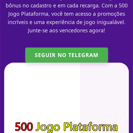
bônus no cadastro e em cada recarga. Com a 500
Jogo Plataforma, você tem acesso a promoções
incríveis e uma experiência de jogo inigualável.
Junte-se aos vencedores agora!
SEGUIR NO TELEGRAM