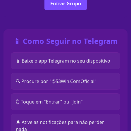
Entrar Grupo
📱 Como Seguir no Telegram
📱 Baixe o app Telegram no seu dispositivo
🔍 Procure por "@53Win.ComOficial"
👆 Toque em "Entrar" ou "Join"
🔔 Ative as notificações para não perder
nada