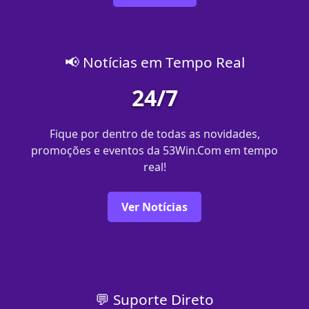
📢 Notícias em Tempo Real
24/7
Fique por dentro de todas as novidades,
promoções e eventos da 53Win.Com em tempo
real!
Ver Notícias
💬 Suporte Direto