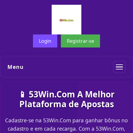
Login
Registrar-se
Menu
📱 53Win.Com A Melhor
Plataforma de Apostas
Cadastre-se na 53Win.Com para ganhar bônus no
cadastro e em cada recarga. Com a 53Win.Com,