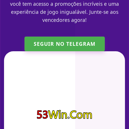
você tem acesso a promoções incríveis e uma
experiência de jogo inigualável. Junte-se aos
vencedores agora!
SEGUIR NO TELEGRAM