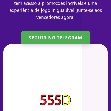
tem acesso a promoções incríveis e uma
experiência de jogo inigualável. Junte-se aos
vencedores agora!
SEGUIR NO TELEGRAM