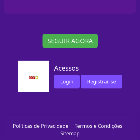
SEGUIR AGORA
Acessos
Login
Registrar-se
Políticas de Privacidade
Termos e Condições
Sitemap