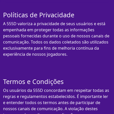
Políticas de Privacidade
A 555D valoriza a privacidade de seus usuários e está
empenhada em proteger todas as informações
pessoais fornecidas durante o uso de nossos canais de
comunicação. Todos os dados coletados são utilizados
exclusivamente para fins de melhoria contínua da
experiência de nossos jogadores.
Termos e Condições
Os usuários da 555D concordam em respeitar todas as
regras e regulamentos estabelecidos. É importante ler
e entender todos os termos antes de participar de
nossos canais de comunicação. A violação destes