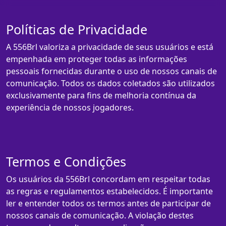
Políticas de Privacidade
A 556Brl valoriza a privacidade de seus usuários e está
empenhada em proteger todas as informações
pessoais fornecidas durante o uso de nossos canais de
comunicação. Todos os dados coletados são utilizados
exclusivamente para fins de melhoria contínua da
experiência de nossos jogadores.
Termos e Condições
Os usuários da 556Brl concordam em respeitar todas
as regras e regulamentos estabelecidos. É importante
ler e entender todos os termos antes de participar de
nossos canais de comunicação. A violação destes