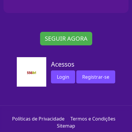
SEGUIR AGORA
Acessos
Login
Registrar-se
Políticas de Privacidade
Termos e Condições
Sitemap