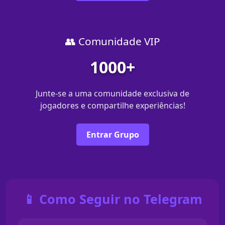
👥 Comunidade VIP
1000+
Junte-se a uma comunidade exclusiva de
jogadores e compartilhe experiências!
Entrar Grupo
📱 Como Seguir no Telegram