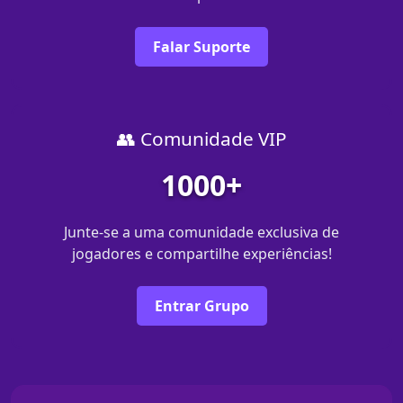
Falar Suporte
👥 Comunidade VIP
1000+
Junte-se a uma comunidade exclusiva de
jogadores e compartilhe experiências!
Entrar Grupo