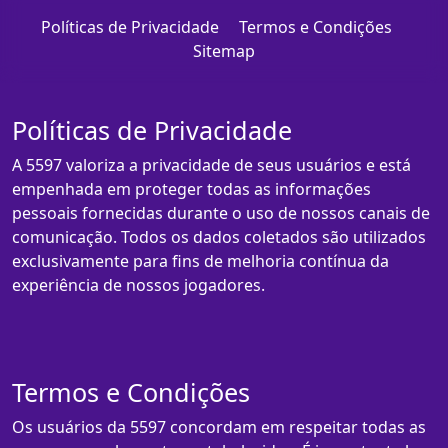
Políticas de Privacidade
Termos e Condições
Sitemap
Políticas de Privacidade
A 5597 valoriza a privacidade de seus usuários e está
empenhada em proteger todas as informações
pessoais fornecidas durante o uso de nossos canais de
comunicação. Todos os dados coletados são utilizados
exclusivamente para fins de melhoria contínua da
experiência de nossos jogadores.
Termos e Condições
Os usuários da 5597 concordam em respeitar todas as