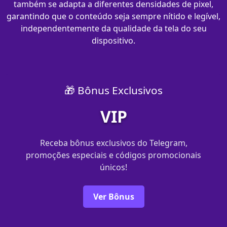
também se adapta a diferentes densidades de pixel,
garantindo que o conteúdo seja sempre nítido e legível,
independentemente da qualidade da tela do seu
dispositivo.
🎁 Bônus Exclusivos
VIP
Receba bônus exclusivos do Telegram,
promoções especiais e códigos promocionais
únicos!
Ver Bônus