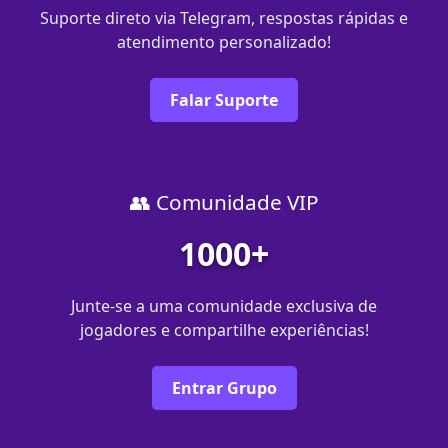
Suporte direto via Telegram, respostas rápidas e
atendimento personalizado!
Falar Suporte
👥 Comunidade VIP
1000+
Junte-se a uma comunidade exclusiva de
jogadores e compartilhe experiências!
Entrar Grupo