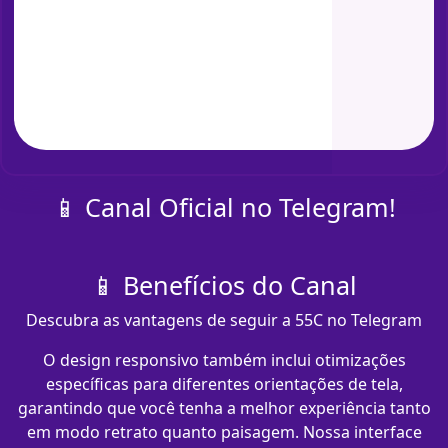
📱 Canal Oficial no Telegram!
📱 Benefícios do Canal
Descubra as vantagens de seguir a 55C no Telegram
O design responsivo também inclui otimizações
específicas para diferentes orientações de tela,
garantindo que você tenha a melhor experiência tanto
em modo retrato quanto paisagem. Nossa interface