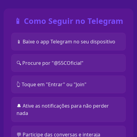
📱 Como Seguir no Telegram
📱 Baixe o app Telegram no seu dispositivo
🔍 Procure por "@55COficial"
👆 Toque em "Entrar" ou "Join"
🔔 Ative as notificações para não perder
nada
💬 Participe das conversas e interaja