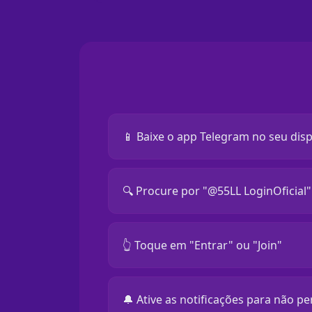
📱 Baixe o app Telegram no seu disp
🔍 Procure por "@55LL LoginOficial"
👆 Toque em "Entrar" ou "Join"
🔔 Ative as notificações para não p