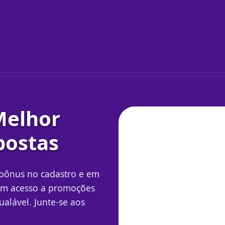
Melhor
postas
 bônus no cadastro e em
tem acesso a promoções
ualável. Junte-se aos