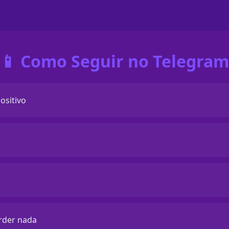
📱 Como Seguir no Telegram
ositivo
erder nada