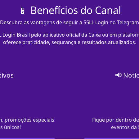
📱 Benefícios do Canal
Descubra as vantagens de seguir a 55LL Login no Telegram
LL Login Brasil pelo aplicativo oficial da Caixa ou em plataf
oferece praticidade, segurança e resultados atualizados.
sivos
📢 Notí
m, promoções especiais
Fique por dentro d
s únicos!
eventos da 