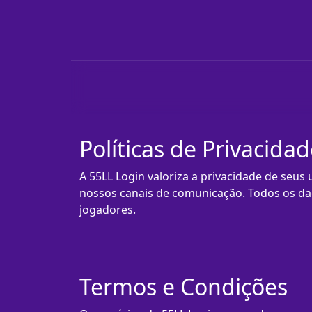
Políticas de Privacida
A 55LL Login valoriza a privacidade de seu
nossos canais de comunicação. Todos os dad
jogadores.
Termos e Condições