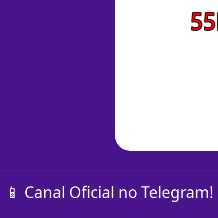
📱 Canal Oficial no Telegram!