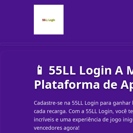
📱 55LL Login A 
Plataforma de A
Cadastre-se na 55LL Login para ganhar
cada recarga. Com a 55LL Login, você 
incríveis e uma experiência de jogo inig
vencedores agora!