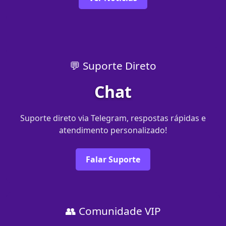
💬 Suporte Direto
Chat
Suporte direto via Telegram, respostas rápidas e
atendimento personalizado!
Falar Suporte
👥 Comunidade VIP