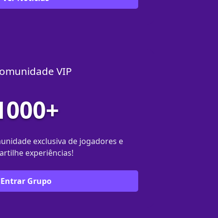
Comunidade VIP
1000+
unidade exclusiva de jogadores e
rtilhe experiências!
Entrar Grupo