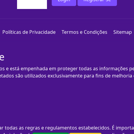
Políticas de Privacidade
Termos e Condições
Sitemap
de
rios e está empenhada em proteger todas as informações p
tados são utilizados exclusivamente para fins de melhoria
 todas as regras e regulamentos estabelecidos. É importa