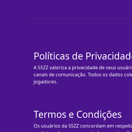
Políticas de Privacida
A 55ZZ valoriza a privacidade de seus usuá
canais de comunicação. Todos os dados cole
jogadores.
Termos e Condições
Os usuários da 55ZZ concordam em respeitar