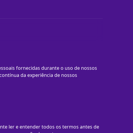
essoais fornecidas durante o uso de nossos
 contínua da experiência de nossos
nte ler e entender todos os termos antes de