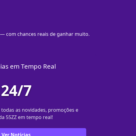
s — com chances reais de ganhar muito.
cias em Tempo Real
24/7
e todas as novidades, promoções e
da 55ZZ em tempo real!
Ver Notícias