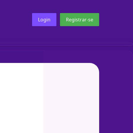
Login
Registrar-se