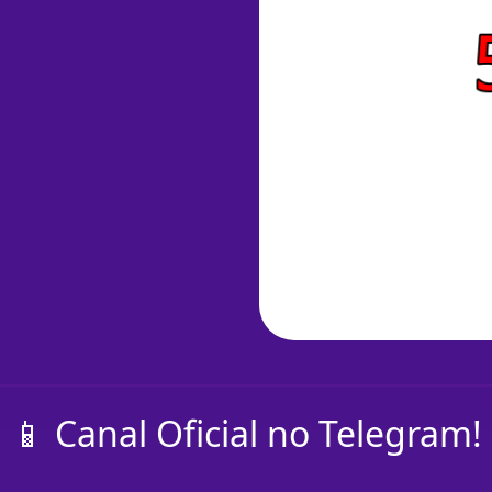
📱 Canal Oficial no Telegram!