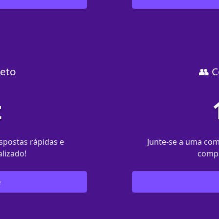
reto
👥 
t
espostas rápidas e
Junte-se a uma com
lizado!
compa
e