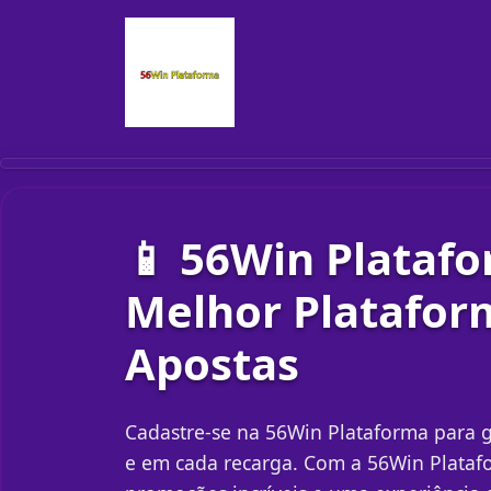
📱 56Win Plataf
Melhor Platafor
Apostas
Cadastre-se na 56Win Plataforma para 
e em cada recarga. Com a 56Win Plataf