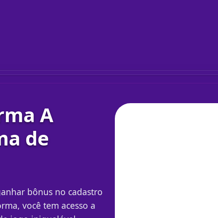
orma A
ma de
ganhar bônus no cadastro
orma, você tem acesso a