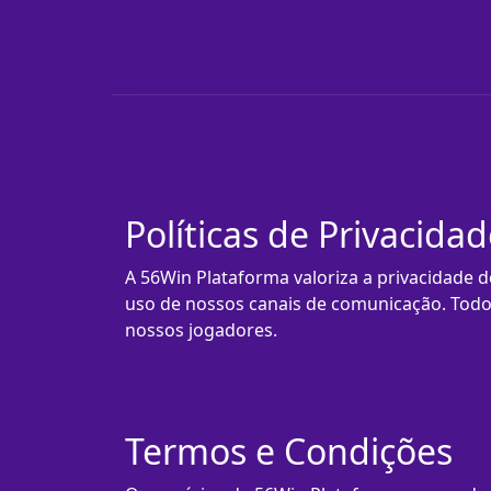
Políticas de Privacida
A 56Win Plataforma valoriza a privacidade 
uso de nossos canais de comunicação. Todos
nossos jogadores.
Termos e Condições