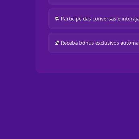
💬 Participe das conversas e interaj
🎁 Receba bônus exclusivos autom