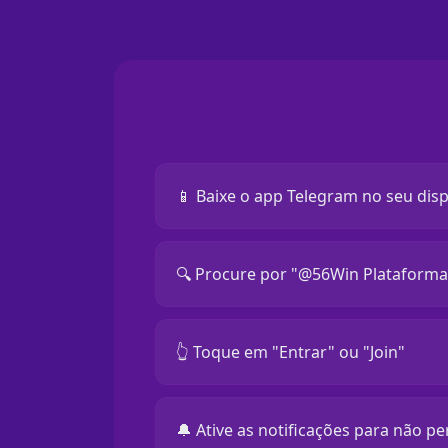
📱 Baixe o app Telegram no seu disp
🔍 Procure por "@56Win PlataformaO
👆 Toque em "Entrar" ou "Join"
🔔 Ative as notificações para não p