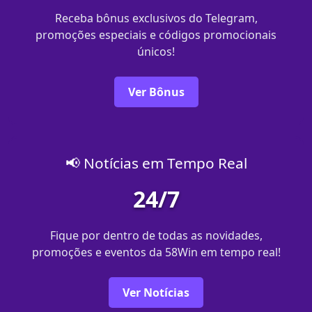
Receba bônus exclusivos do Telegram,
promoções especiais e códigos promocionais
únicos!
Ver Bônus
📢 Notícias em Tempo Real
24/7
Fique por dentro de todas as novidades,
promoções e eventos da 58Win em tempo real!
Ver Notícias