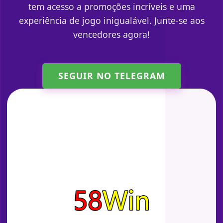
tem acesso a promoções incríveis e uma
experiência de jogo inigualável. Junte-se aos
vencedores agora!
SEGUIR NO TELEGRAM