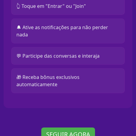
👆 Toque em "Entrar" ou "Join"
🔔 Ative as notificações para não perder
nada
💬 Participe das conversas e interaja
🎁 Receba bônus exclusivos
automaticamente
SEGUIR AGORA