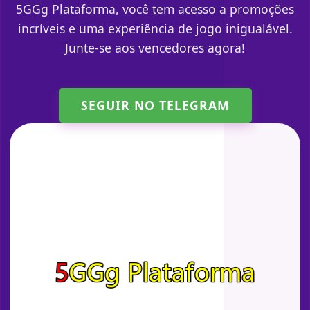
5GGg Plataforma, você tem acesso a promoções
incríveis e uma experiência de jogo inigualável.
Junte-se aos vencedores agora!
SEGUIR NO TELEGRAM