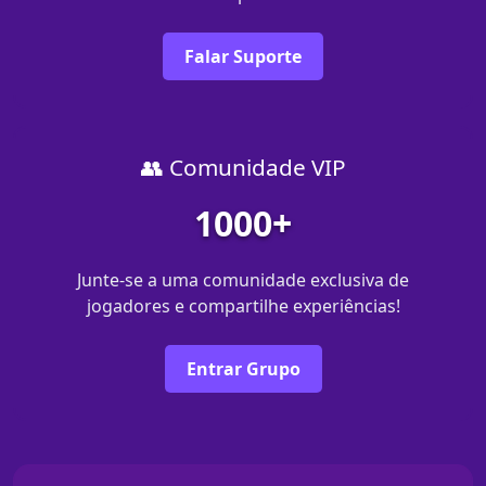
Falar Suporte
👥 Comunidade VIP
1000+
Junte-se a uma comunidade exclusiva de
jogadores e compartilhe experiências!
Entrar Grupo