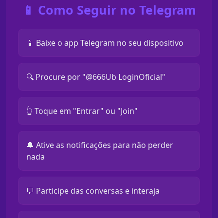
📱 Como Seguir no Telegram
📱 Baixe o app Telegram no seu dispositivo
🔍 Procure por "@666Ub LoginOficial"
👆 Toque em "Entrar" ou "Join"
🔔 Ative as notificações para não perder
nada
💬 Participe das conversas e interaja