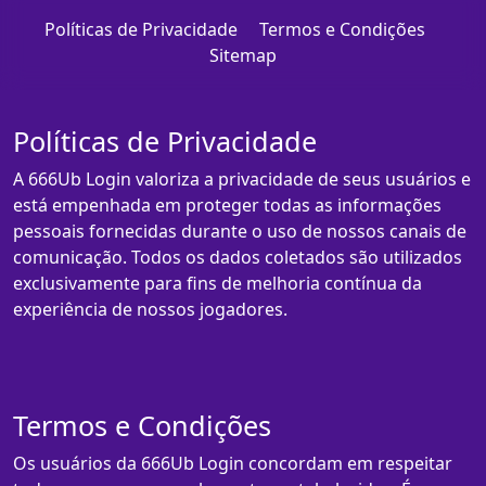
Políticas de Privacidade
Termos e Condições
Sitemap
Políticas de Privacidade
A 666Ub Login valoriza a privacidade de seus usuários e
está empenhada em proteger todas as informações
pessoais fornecidas durante o uso de nossos canais de
comunicação. Todos os dados coletados são utilizados
exclusivamente para fins de melhoria contínua da
experiência de nossos jogadores.
Termos e Condições
Os usuários da 666Ub Login concordam em respeitar