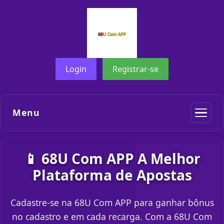
Login
Registrar-se
Menu
📱 68U Com APP A Melhor
Plataforma de Apostas
Cadastre-se na 68U Com APP para ganhar bônus
no cadastro e em cada recarga. Com a 68U Com