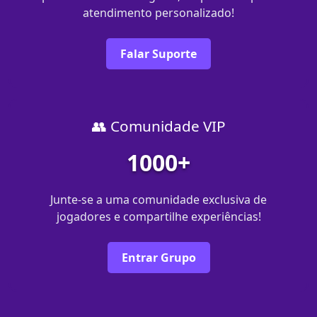
atendimento personalizado!
Falar Suporte
👥 Comunidade VIP
1000+
Junte-se a uma comunidade exclusiva de
jogadores e compartilhe experiências!
Entrar Grupo