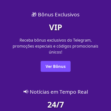
🎁 Bônus Exclusivos
VIP
Receba bônus exclusivos do Telegram,
promoções especiais e códigos promocionais
únicos!
Ver Bônus
📢 Notícias em Tempo Real
24/7