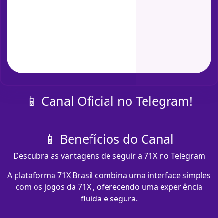
📱 Canal Oficial no Telegram!
📱 Benefícios do Canal
Descubra as vantagens de seguir a 71X no Telegram
A plataforma 71X Brasil combina uma interface simples
com os jogos da 71X , oferecendo uma experiência
fluida e segura.