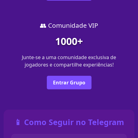
👥 Comunidade VIP
1000+
Junte-se a uma comunidade exclusiva de
jogadores e compartilhe experiências!
Entrar Grupo
📱 Como Seguir no Telegram