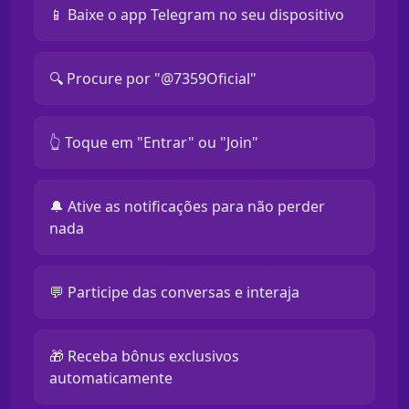
📱 Baixe o app Telegram no seu dispositivo
🔍 Procure por "@7359Oficial"
👆 Toque em "Entrar" ou "Join"
🔔 Ative as notificações para não perder
nada
💬 Participe das conversas e interaja
🎁 Receba bônus exclusivos
automaticamente