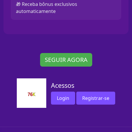
🎁 Receba bônus exclusivos
automaticamente
SEGUIR AGORA
Acessos
Login
Registrar-se