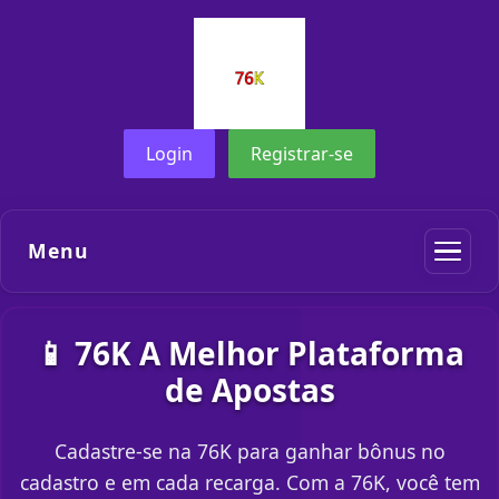
Login
Registrar-se
Menu
📱 76K A Melhor Plataforma
de Apostas
Cadastre-se na 76K para ganhar bônus no
cadastro e em cada recarga. Com a 76K, você tem