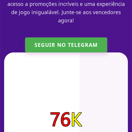
acesso a promoções incríveis e uma experiência
de jogo inigualável. Junte-se aos vencedores
agora!
SEGUIR NO TELEGRAM