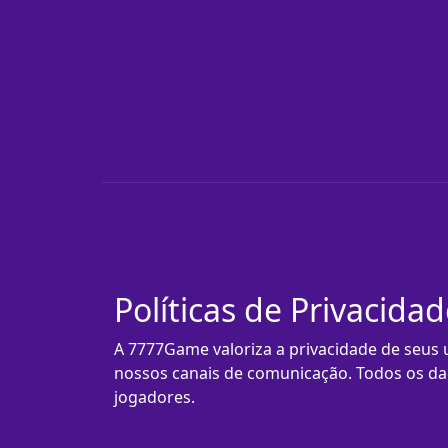
Políticas de Privacida
A 7777Game valoriza a privacidade de seus
nossos canais de comunicação. Todos os dad
jogadores.