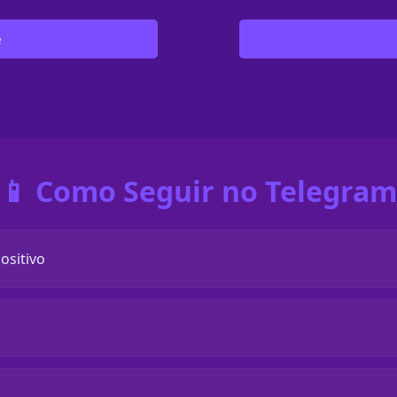
e
📱 Como Seguir no Telegram
ositivo