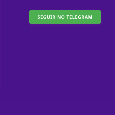
SEGUIR NO TELEGRAM