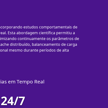
m
incorporando estudos comportamentais de
al. Esta abordagem científica permitiu a
otimizando continuamente os parâmetros de
cache distribuído, balanceamento de carga
ional mesmo durante períodos de alta
cias em Tempo Real
24/7