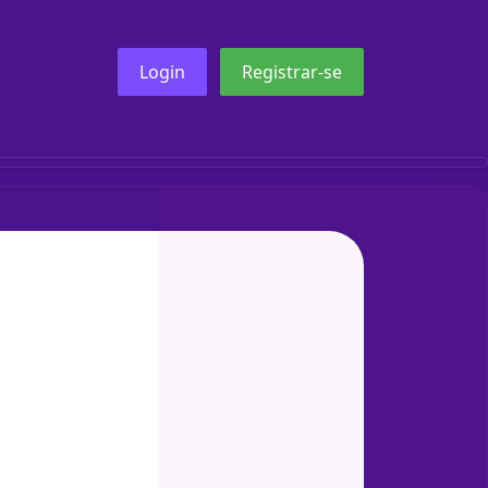
Login
Registrar-se