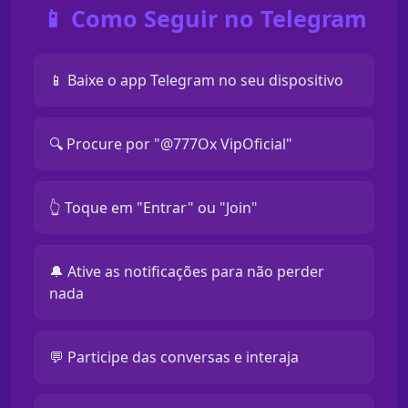
📱 Como Seguir no Telegram
📱 Baixe o app Telegram no seu dispositivo
🔍 Procure por "@777Ox VipOficial"
👆 Toque em "Entrar" ou "Join"
🔔 Ative as notificações para não perder
nada
💬 Participe das conversas e interaja