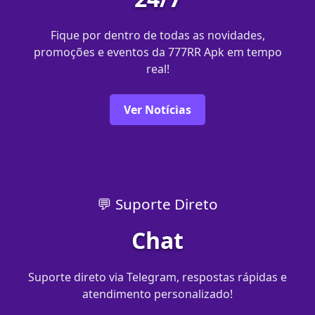
Fique por dentro de todas as novidades,
promoções e eventos da 777RR Apk em tempo
real!
Ver Notícias
💬 Suporte Direto
Chat
Suporte direto via Telegram, respostas rápidas e
atendimento personalizado!