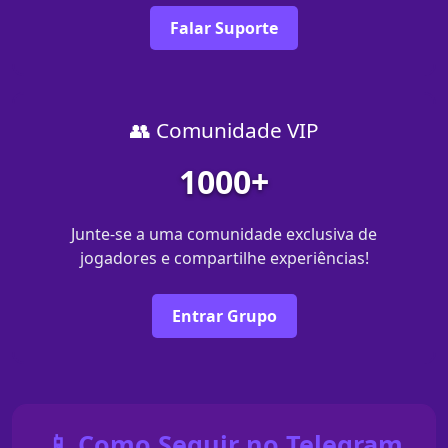
Falar Suporte
👥 Comunidade VIP
1000+
Junte-se a uma comunidade exclusiva de
jogadores e compartilhe experiências!
Entrar Grupo
📱 Como Seguir no Telegram