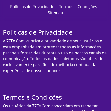
Políticas de Privacidade
Termos e Condições
Sitemap
Políticas de Privacidade
A 77Fe.Com valoriza a privacidade de seus usuários e
está empenhada em proteger todas as informações
pessoais fornecidas durante o uso de nossos canais de
comunicação. Todos os dados coletados são utilizados
exclusivamente para fins de melhoria contínua da
experiência de nossos jogadores.
Termos e Condições
Os usuários da 77Fe.Com concordam em respeitar