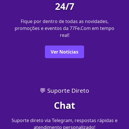
24/7
Fique por dentro de todas as novidades,
promoções e eventos da 77Fe.Com em tempo
real!
Ver Notícias
💬 Suporte Direto
Chat
Suporte direto via Telegram, respostas rápidas e
atendimento personalizado!