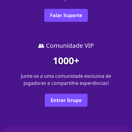
Falar Suporte
👥 Comunidade VIP
1000+
Junte-se a uma comunidade exclusiva de
jogadores e compartilhe experiências!
Entrar Grupo