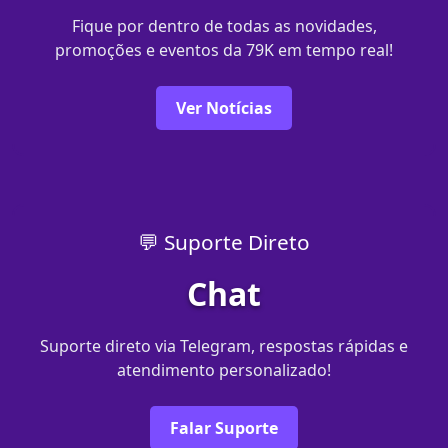
Fique por dentro de todas as novidades,
promoções e eventos da 79K em tempo real!
Ver Notícias
💬 Suporte Direto
Chat
Suporte direto via Telegram, respostas rápidas e
atendimento personalizado!
Falar Suporte