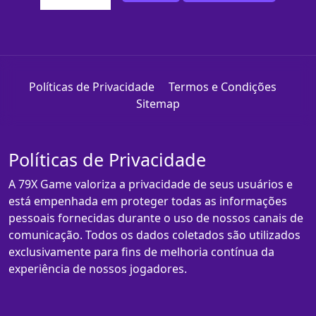
Políticas de Privacidade
Termos e Condições
Sitemap
Políticas de Privacidade
A 79X Game valoriza a privacidade de seus usuários e
está empenhada em proteger todas as informações
pessoais fornecidas durante o uso de nossos canais de
comunicação. Todos os dados coletados são utilizados
exclusivamente para fins de melhoria contínua da
experiência de nossos jogadores.