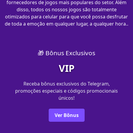
fornecedores de jogos mais populares do setor. Além
disso, todos os nossos jogos são totalmente
otimizados para celular para que você possa desfrutar
de toda a emoção em qualquer lugar, a qualquer hora..
🎁 Bônus Exclusivos
VIP
Receba bônus exclusivos do Telegram,
promoções especiais e códigos promocionais
únicos!
Ver Bônus