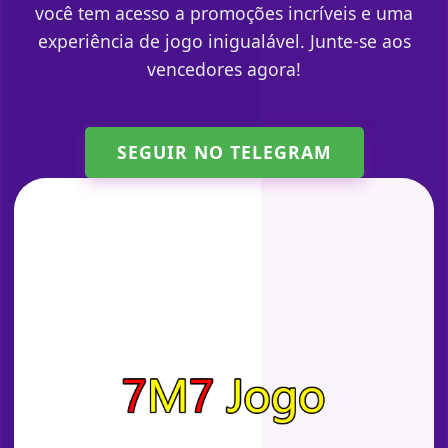
você tem acesso a promoções incríveis e uma
experiência de jogo inigualável. Junte-se aos
vencedores agora!
SEGUIR NO TELEGRAM