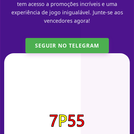
tem acesso a promoções incríveis e uma
experiência de jogo inigualável. Junte-se aos
vencedores agora!
SEGUIR NO TELEGRAM