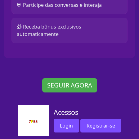
💬 Participe das conversas e interaja
🎁 Receba bônus exclusivos
automaticamente
SEGUIR AGORA
Acessos
Login
Registrar-se