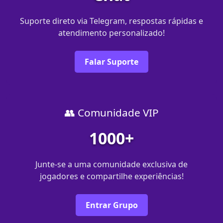
Suporte direto via Telegram, respostas rápidas e
atendimento personalizado!
Falar Suporte
👥 Comunidade VIP
1000+
Junte-se a uma comunidade exclusiva de
jogadores e compartilhe experiências!
Entrar Grupo