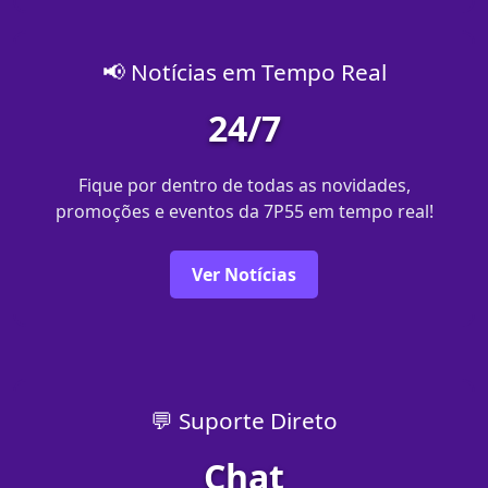
📢 Notícias em Tempo Real
24/7
Fique por dentro de todas as novidades,
promoções e eventos da 7P55 em tempo real!
Ver Notícias
💬 Suporte Direto
Chat