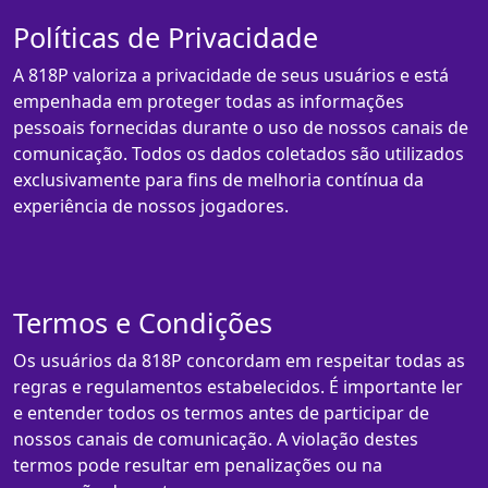
Políticas de Privacidade
A 818P valoriza a privacidade de seus usuários e está
empenhada em proteger todas as informações
pessoais fornecidas durante o uso de nossos canais de
comunicação. Todos os dados coletados são utilizados
exclusivamente para fins de melhoria contínua da
experiência de nossos jogadores.
Termos e Condições
Os usuários da 818P concordam em respeitar todas as
regras e regulamentos estabelecidos. É importante ler
e entender todos os termos antes de participar de
nossos canais de comunicação. A violação destes
termos pode resultar em penalizações ou na