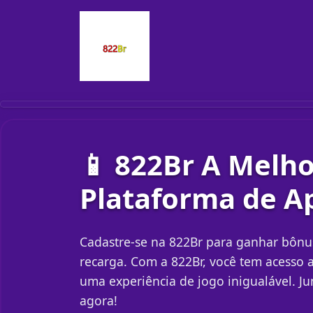
📱 822Br A Melh
Plataforma de A
Cadastre-se na 822Br para ganhar bônu
recarga. Com a 822Br, você tem acesso a
uma experiência de jogo inigualável. J
agora!