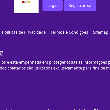
Login
Registrar-se
Políticas de Privacidade
Termos e Condições
Sitemap
de
ários e está empenhada em proteger todas as informações 
os coletados são utilizados exclusivamente para fins de m