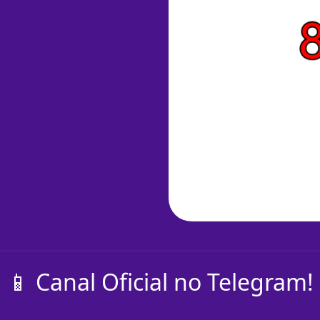
📱 Canal Oficial no Telegram!