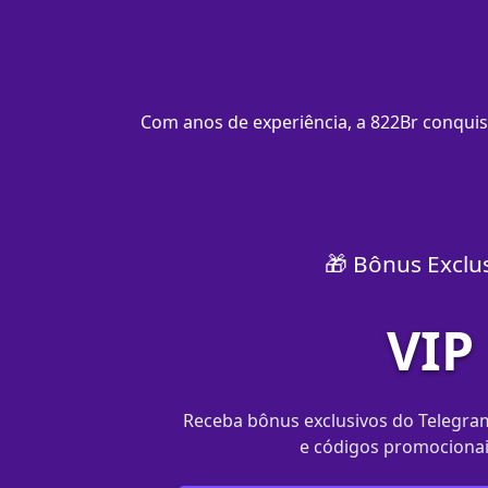
Com anos de experiência, a 822Br conquist
🎁 Bônus Exclu
VIP
Receba bônus exclusivos do Telegra
e códigos promocionai