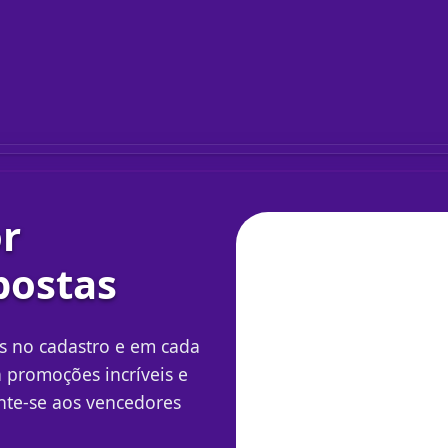
or
postas
s no cadastro e em cada
 promoções incríveis e
unte-se aos vencedores