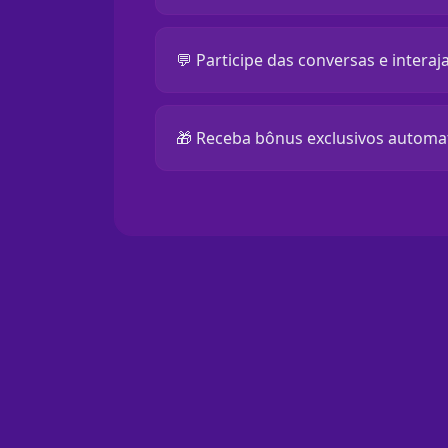
💬 Participe das conversas e interaj
🎁 Receba bônus exclusivos autom