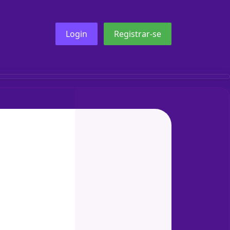
Login
Registrar-se