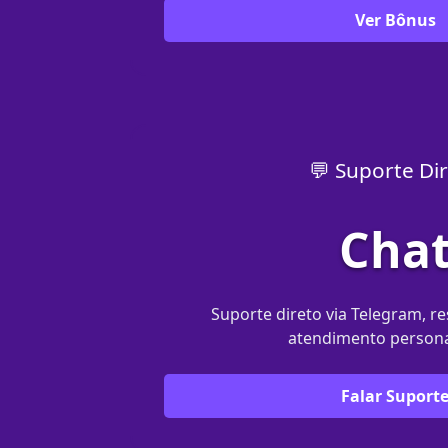
Ver Bônus
💬 Suporte Di
Cha
Suporte direto via Telegram, r
atendimento persona
Falar Suport