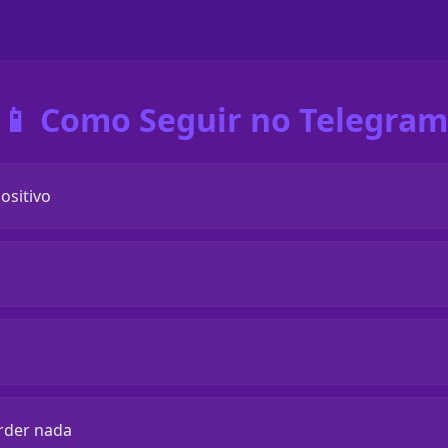
📱 Como Seguir no Telegram
ositivo
erder nada