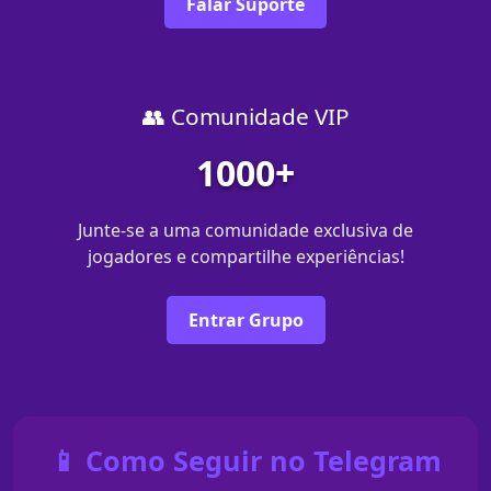
Falar Suporte
👥 Comunidade VIP
1000+
Junte-se a uma comunidade exclusiva de
jogadores e compartilhe experiências!
Entrar Grupo
📱 Como Seguir no Telegram