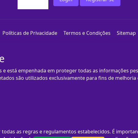
Políticas de Privacidade
Termos e Condições
Sitemap
de
ios e está empenhada em proteger todas as informações pe
tados são utilizados exclusivamente para fins de melhoria
todas as regras e regulamentos estabelecidos. É importan