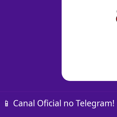
📱 Canal Oficial no Telegram!