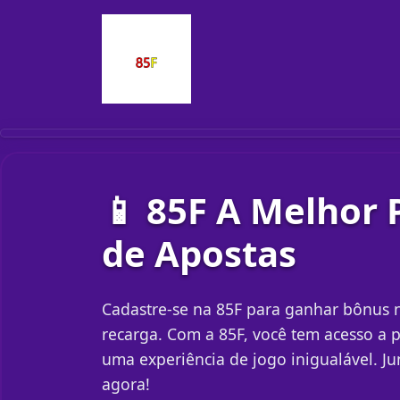
📱 85F A Melhor 
de Apostas
Cadastre-se na 85F para ganhar bônus 
recarga. Com a 85F, você tem acesso a p
uma experiência de jogo inigualável. J
agora!