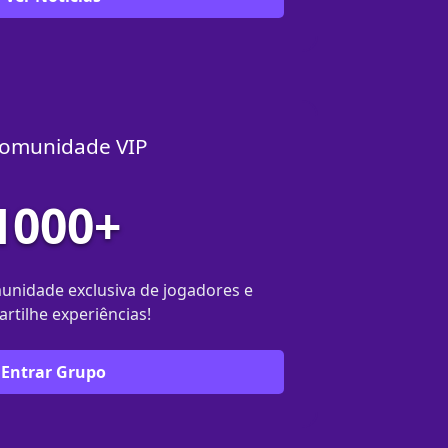
Comunidade VIP
1000+
unidade exclusiva de jogadores e
rtilhe experiências!
Entrar Grupo