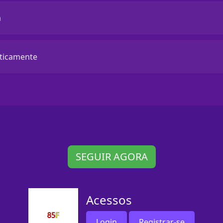
a
aticamente
SEGUIR AGORA
Acessos
Login
Registrar-se