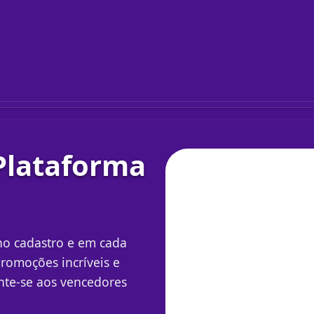
Plataforma
no cadastro e em cada
romoções incríveis e
unte-se aos vencedores