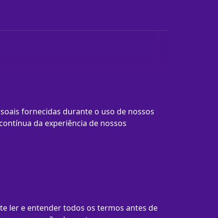
ssoais fornecidas durante o uso de nossos
 contínua da experiência de nossos
te ler e entender todos os termos antes de