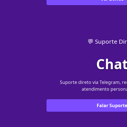
💬 Suporte Di
Cha
Suporte direto via Telegram, r
atendimento persona
Falar Suport