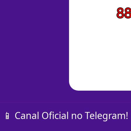
📱 Canal Oficial no Telegram!