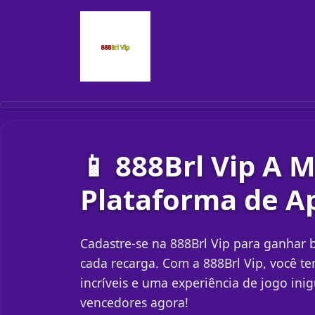
📱 888Brl Vip A 
Plataforma de A
Cadastre-se na 888Brl Vip para ganhar 
cada recarga. Com a 888Brl Vip, você t
incríveis e uma experiência de jogo inig
vencedores agora!