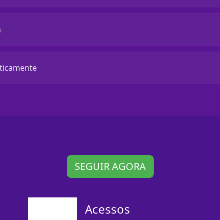
a
aticamente
SEGUIR AGORA
Acessos