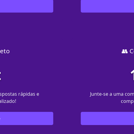
reto
👥 
t
espostas rápidas e
Junte-se a uma com
lizado!
compa
e