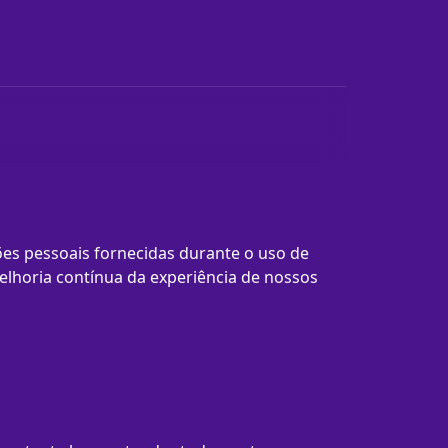
ões pessoais fornecidas durante o uso de
elhoria contínua da experiência de nossos