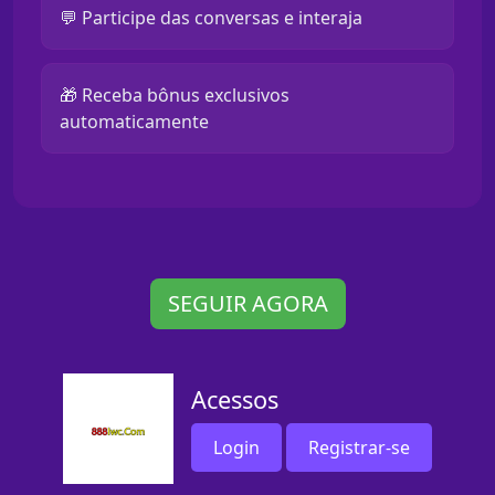
💬 Participe das conversas e interaja
🎁 Receba bônus exclusivos
automaticamente
SEGUIR AGORA
Acessos
Login
Registrar-se