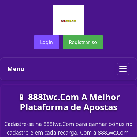
Login
Registrar-se
Menu
📱 888Iwc.Com A Melhor
Plataforma de Apostas
Cadastre-se na 888Iwc.Com para ganhar bônus no
cadastro e em cada recarga. Com a 888Iwc.Com,