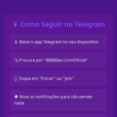
📱 Como Seguir no Telegram
📱 Baixe o app Telegram no seu dispositivo
🔍 Procure por "@888Iwc.ComOficial"
👆 Toque em "Entrar" ou "Join"
🔔 Ative as notificações para não perder
nada