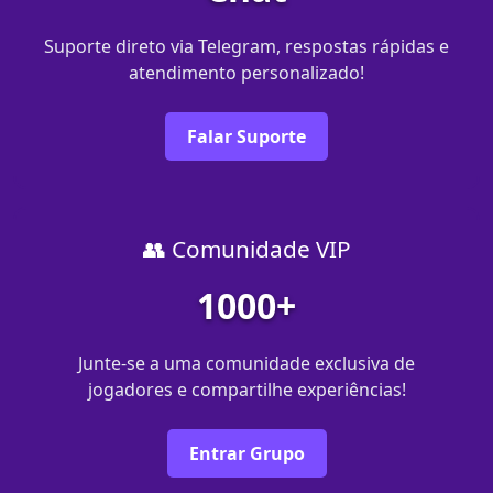
Suporte direto via Telegram, respostas rápidas e
atendimento personalizado!
Falar Suporte
👥 Comunidade VIP
1000+
Junte-se a uma comunidade exclusiva de
jogadores e compartilhe experiências!
Entrar Grupo