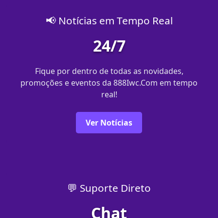
📢 Notícias em Tempo Real
24/7
Fique por dentro de todas as novidades,
promoções e eventos da 888Iwc.Com em tempo
real!
Ver Notícias
💬 Suporte Direto
Chat