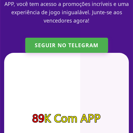
APP, você tem acesso a promoções incríveis e uma
experiência de jogo inigualável. Junte-se aos
vencedores agora!
SEGUIR NO TELEGRAM