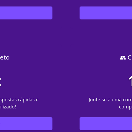
reto
👥 
t
espostas rápidas e
Junte-se a uma com
lizado!
compa
e