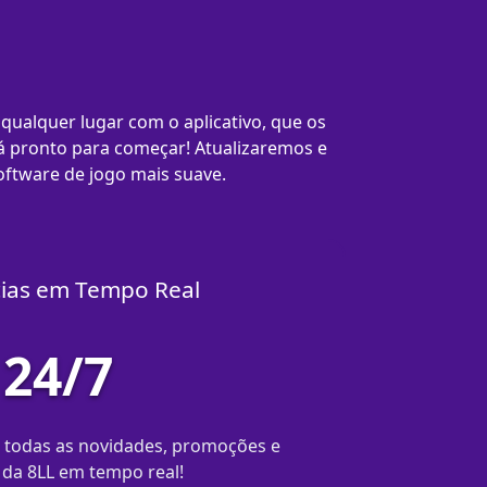
qualquer lugar com o aplicativo, que os
á pronto para começar! Atualizaremos e
ftware de jogo mais suave.
cias em Tempo Real
24/7
e todas as novidades, promoções e
 da 8LL em tempo real!