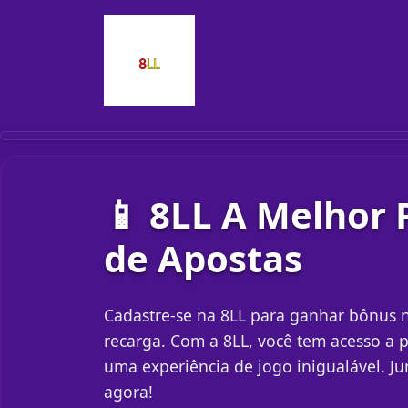
📱 8LL A Melhor
de Apostas
Cadastre-se na 8LL para ganhar bônus 
recarga. Com a 8LL, você tem acesso a p
uma experiência de jogo inigualável. J
agora!