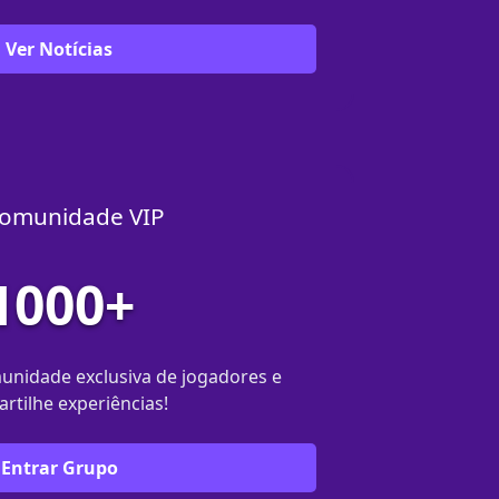
Ver Notícias
Comunidade VIP
1000+
unidade exclusiva de jogadores e
rtilhe experiências!
Entrar Grupo