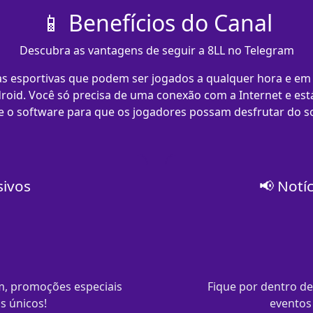
📱 Benefícios do Canal
Descubra as vantagens de seguir a 8LL no Telegram
as esportivas que podem ser jogados a qualquer hora e em 
roid. Você só precisa de uma conexão com a Internet e est
 o software para que os jogadores possam desfrutar do so
sivos
📢 Notí
m, promoções especiais
Fique por dentro d
s únicos!
eventos