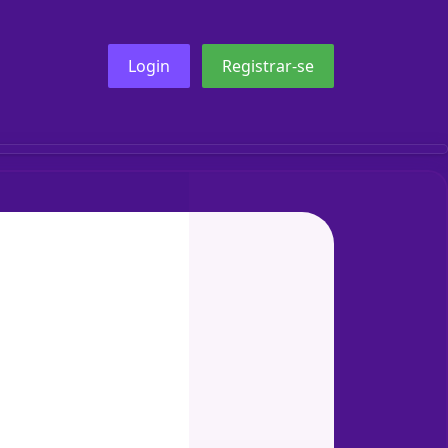
Login
Registrar-se