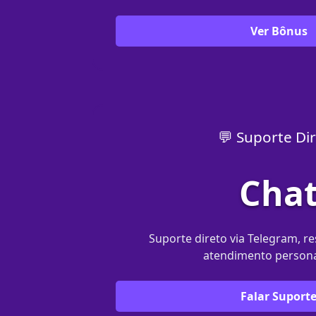
Ver Bônus
💬 Suporte Di
Cha
Suporte direto via Telegram, r
atendimento persona
Falar Suport