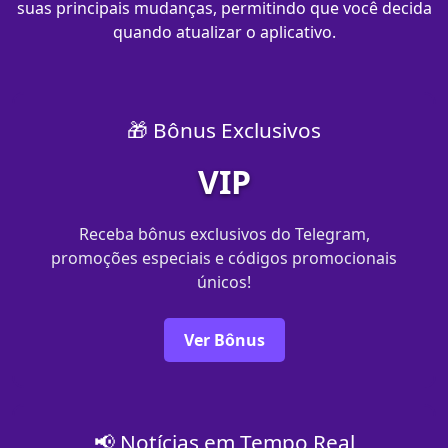
suas principais mudanças, permitindo que você decida
quando atualizar o aplicativo.
🎁 Bônus Exclusivos
VIP
Receba bônus exclusivos do Telegram,
promoções especiais e códigos promocionais
únicos!
Ver Bônus
📢 Notícias em Tempo Real