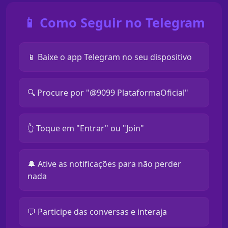
📱 Como Seguir no Telegram
📱 Baixe o app Telegram no seu dispositivo
🔍 Procure por "@9099 PlataformaOficial"
👆 Toque em "Entrar" ou "Join"
🔔 Ative as notificações para não perder
nada
💬 Participe das conversas e interaja