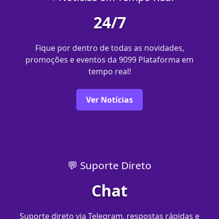
24/7
Fique por dentro de todas as novidades,
promoções e eventos da 9099 Plataforma em
tempo real!
Ver Notícias
💬 Suporte Direto
Chat
Suporte direto via Telegram, respostas rápidas e