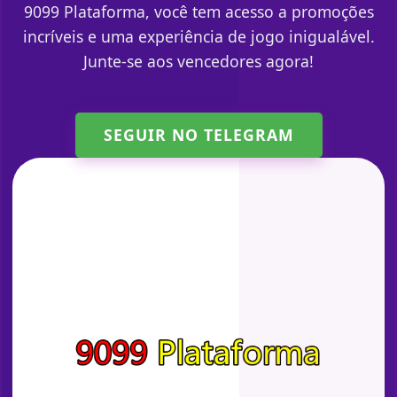
9099 Plataforma, você tem acesso a promoções
incríveis e uma experiência de jogo inigualável.
Junte-se aos vencedores agora!
SEGUIR NO TELEGRAM