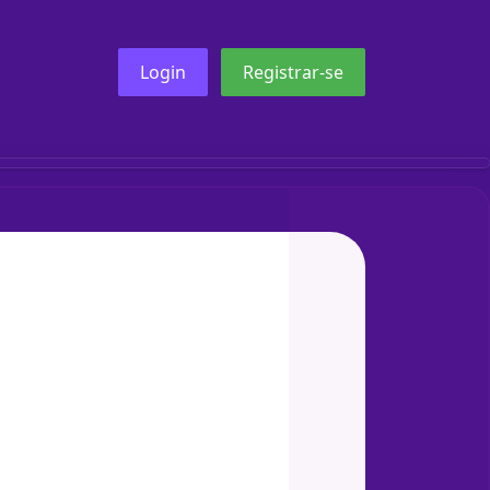
Login
Registrar-se