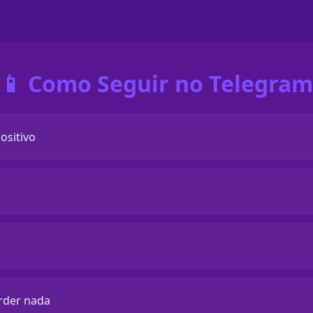
📱 Como Seguir no Telegram
ositivo
erder nada