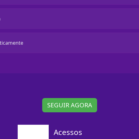
a
aticamente
SEGUIR AGORA
Acessos