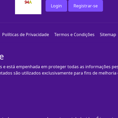
Login
Registrar-se
Políticas de Privacidade
Termos e Condições
Sitemap
de
ios e está empenhada em proteger todas as informações pe
tados são utilizados exclusivamente para fins de melhoria