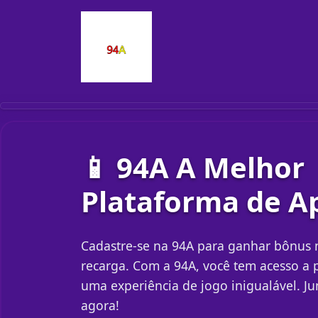
📱 94A A Melhor
Plataforma de A
Cadastre-se na 94A para ganhar bônus 
recarga. Com a 94A, você tem acesso a 
uma experiência de jogo inigualável. J
agora!