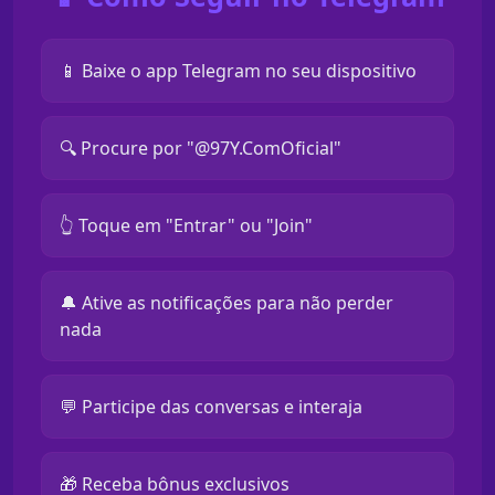
📱 Baixe o app Telegram no seu dispositivo
🔍 Procure por "@97Y.ComOficial"
👆 Toque em "Entrar" ou "Join"
🔔 Ative as notificações para não perder
nada
💬 Participe das conversas e interaja
🎁 Receba bônus exclusivos