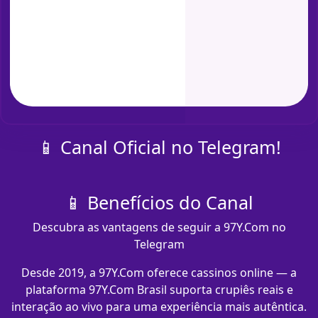
📱 Canal Oficial no Telegram!
📱 Benefícios do Canal
Descubra as vantagens de seguir a 97Y.Com no
Telegram
Desde 2019, a 97Y.Com oferece cassinos online — a
plataforma 97Y.Com Brasil suporta crupiês reais e
interação ao vivo para uma experiência mais autêntica.