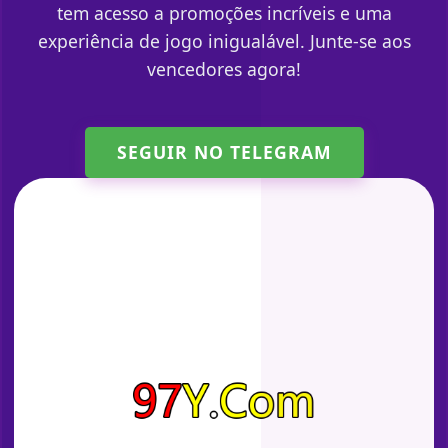
tem acesso a promoções incríveis e uma
experiência de jogo inigualável. Junte-se aos
vencedores agora!
SEGUIR NO TELEGRAM