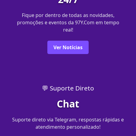
Fique por dentro de todas as novidades,
promoções e eventos da 97Y.Com em tempo
real!
Ver Notícias
💬 Suporte Direto
Chat
Suporte direto via Telegram, respostas rápidas e
atendimento personalizado!